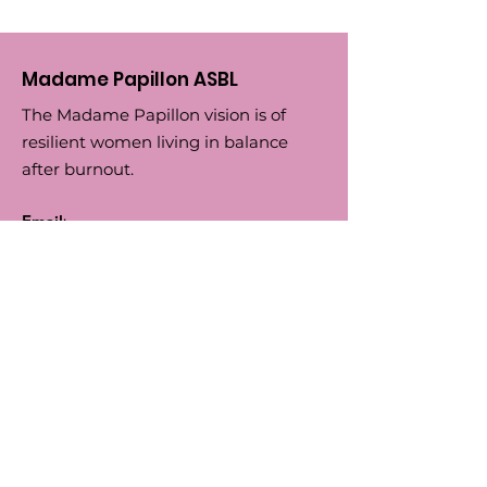
Madame Papillon ASBL
The Madame Papillon vision is of
resilient women living in balance
after burnout.
Email
:
madamepapilloneu@gmail.com
Phone
:
+32 (0) 474 295756
Numero d'Entreprise:
0792.164455
BIC
: TRIOBEBB
IBAN
: BE66
5230 8144 7743
Follow us