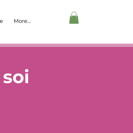
pe
More...
soi