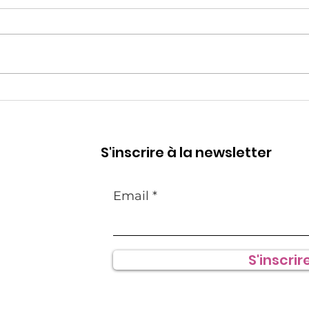
Nouvelle année, nouveau
Avoi
partenariat
app
mon
S'inscrire à la newsletter
Email
S'inscrire