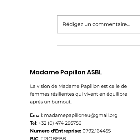
Rédigez un commentaire...
Saint-Valentin ou
Galentine's
Madame Papillon ASBL
La vision de Madame Papillon est celle de
femmes résilientes qui vivent en équilibre
après un burnout.
Email
:
madamepapilloneu@gmail.org
Tel
: +32 (0) 474 295756
Numero d'Entreprise:
0792.164455
BIC
: TRIOBEBB