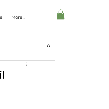
pe
More...
l