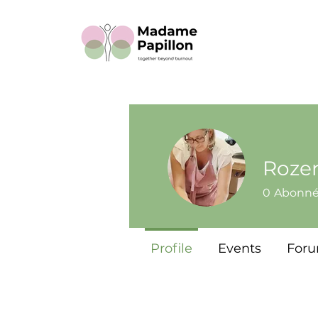
Roze
0
Abonn
Profile
Events
For