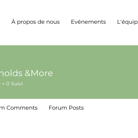
À propos de nous
Evénements
L'équi
holds &More
é
0
Suivi
um Comments
Forum Posts