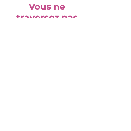
Vous ne
traversez pas
ce burnout
seule
Madame Papillon ASBL
La vision de Madame Papillon est
celle de femmes résilientes qui
vivent en équilibre après un
burnout.
Email
:
madamepapilloneu@gmail.org
Tel
:
+32 (0) 474 295756
Numero d'Entreprise:
0792.164455