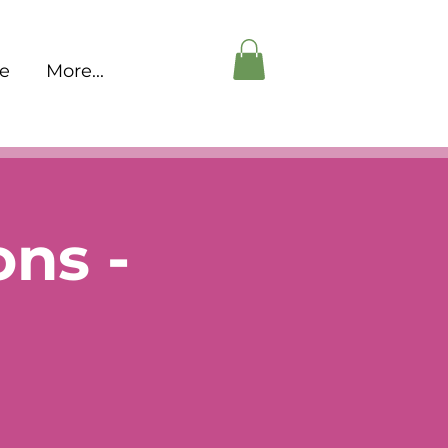
pe
More...
ons -