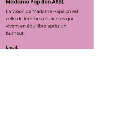
Madame Papillon ASBL
La vision de Madame Papillon est
celle de femmes résilientes qui
vivent en équilibre après un
burnout.
Email
:
madamepapilloneu@gmail.org
Tel
:
+32 (0) 474 295756
Numero d'Entreprise:
0792.164455
BIC
: TRIOBEBB
IBAN
: BE66
5230 8144 7743
Suivez-nous