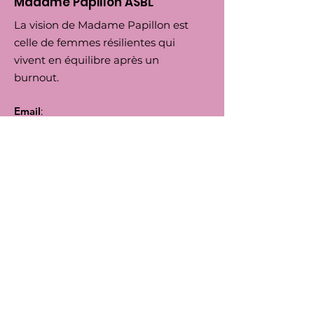
Madame Papillon ASBL
La vision de Madame Papillon est
celle de femmes résilientes qui
vivent en équilibre après un
burnout.
Email
:
madamepapilloneu@gmail.org
Tel
:
+32 (0) 474 295756
Numero d'Entreprise:
0792.164455
BIC
: TRIOBEBB
IBAN
: BE66
5230 8144 7743
Suivez-nous