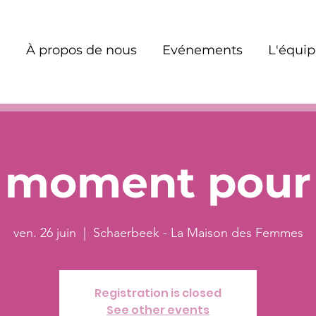
À propos de nous
Evénements
L'équi
 moment pour 
ven. 26 juin
  |  
Schaerbeek - La Maison des Femmes
Registration is closed
See other events