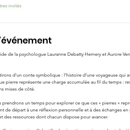
tres invités
l'événement
'aide de la psychologue Lauranne Debatty Hemery et Aurore Vers
artirons d’un conte symbolique : l’histoire d’une voyageuse qui
ue pierre représente une charge accumulée au fil du temps : res
ns mises de côté.
ous prendrons un temps pour explorer ce que ces « pierres » rep
oint de départ à une réflexion personnelle et à des échanges en
et des ressources dont chacun dispose pour avancer.