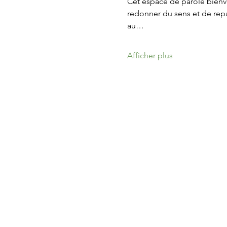
Cet espace de parole bienvei
redonner du sens et de repa
au…
Afficher plus