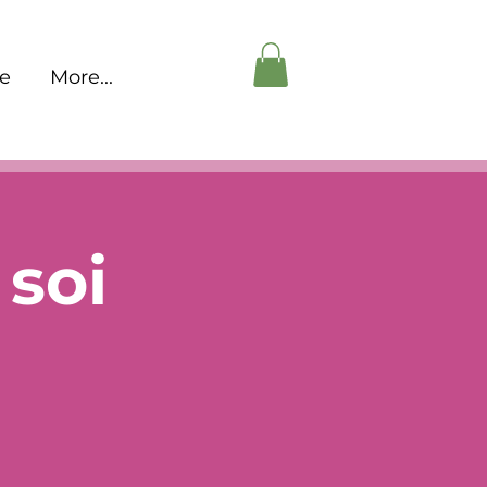
pe
More...
soi