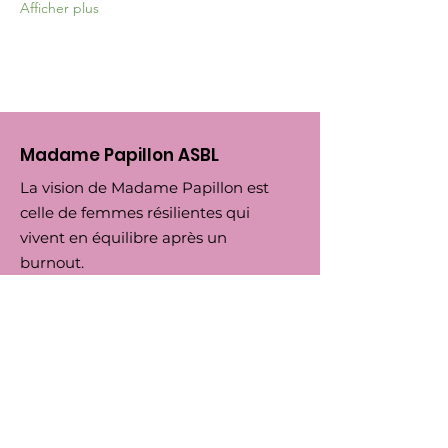
Afficher plus
Madame Papillon ASBL
La vision de Madame Papillon est
celle de femmes résilientes qui
vivent en équilibre après un
burnout.
Email
:
madamepapilloneu@gmail.org
Tel
:
+32 (0) 474 295756
Numero d'Entreprise:
0792.164455
BIC
: TRIOBEBB
IBAN
: BE66
5230 8144 7743