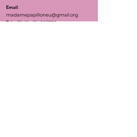
Email
:
madamepapilloneu@gmail.org
Tel
:
+32 (0) 474 295756
Numero d'Entreprise:
0792.164455
BIC
: TRIOBEBB
IBAN
: BE66
5230 8144 7743
Suivez-nous