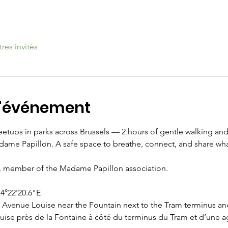
tres invités
l'événement
eetups in parks across Brussels — 2 hours of gentle walking and 
e Papillon. A safe space to breathe, connect, and share what’
 member of the Madame Papillon association.
4°22'20.6"E 
f Avenue Louise near the Fountain next to the Tram terminus a
uise près de la Fontaine à côté du terminus du Tram et d’une 