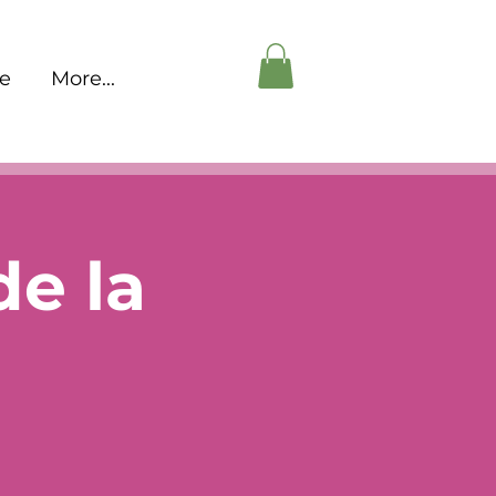
pe
More...
de la