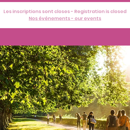
Les inscriptions sont closes - Registration is closed
Nos événements - our events