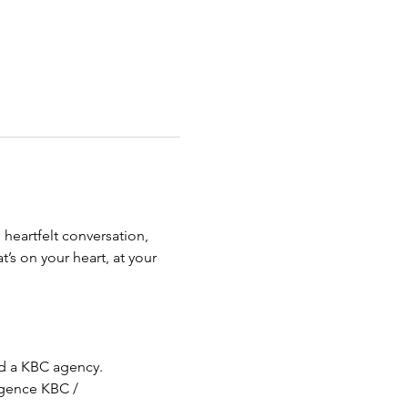
heartfelt conversation, 
s on your heart, at your 
nd a KBC agency.
agence KBC / 