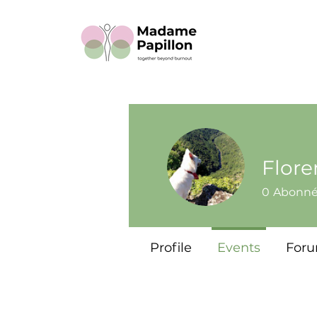
Flor
0
Abonn
Profile
Events
For