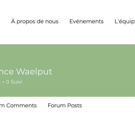
À propos de nous
Evénements
L'équi
ence Waelput
é
0
Suivi
um Comments
Forum Posts