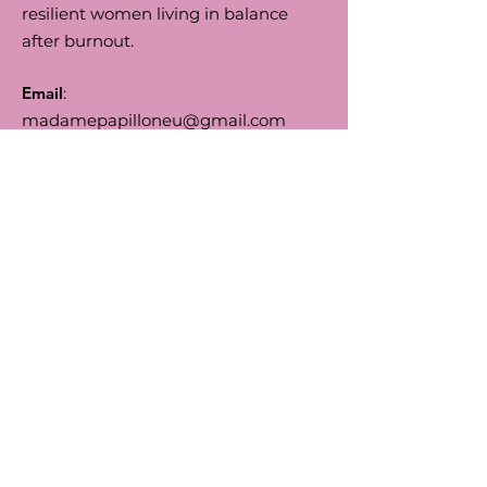
resilient women living in balance
after burnout.
Email
:
madamepapilloneu@gmail.com
Phone
:
+32 (0) 474 295756
Numero d'Entreprise:
0792.164455
BIC
: TRIOBEBB
IBAN
: BE66
5230 8144 7743
Follow us