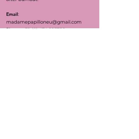
Email
:
madamepapilloneu@gmail.com
Phone
:
+32 (0) 474 295756
Numero d'Entreprise:
0792.164455
BIC
: TRIOBEBB
IBAN
: BE66
5230 8144 7743
Follow us