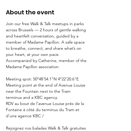
About the event
Join our free Walk & Talk meetups in parks 
across Brussels — 2 hours of gentle walking 
and heartfelt conversation, guided by a 
member of Madame Papillon. A safe space 
to breathe, connect, and share what’s on 
your heart, at your own pace. 
Accompanied by Catherine, member of the 
Madame Papillon association.
Meeting spot: 50°48'54.1"N 4°22'20.6"E 
Meeting point at the end of Avenue Louise 
near the Fountain next to the Tram 
terminus and a KBC agency.
RDV au bout de l’avenue Louise près de la 
Fontaine à côté du terminus du Tram et 
d’une agence KBC / 
Rejoignez nos balades Walk & Talk gratuites 