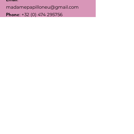
madamepapilloneu@gmail.com
Phone
:
+32 (0) 474 295756
Numero d'Entreprise:
0792.164455
BIC
: TRIOBEBB
IBAN
: BE66
5230 8144 7743
Follow us