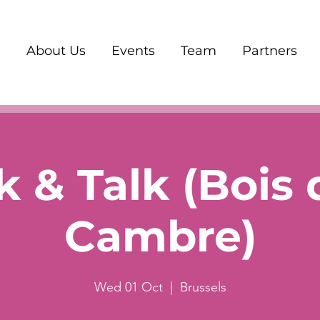
About Us
Events
Team
Partners
 & Talk (Bois 
Cambre)
Wed 01 Oct
  |  
Brussels