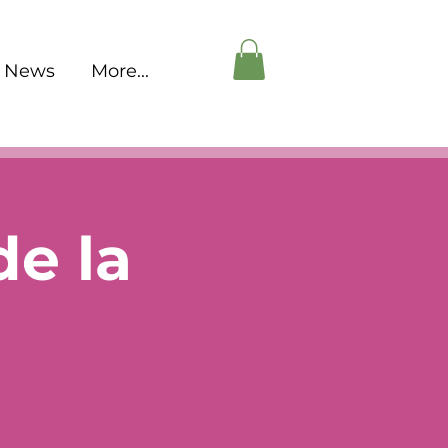
News
More...
de la