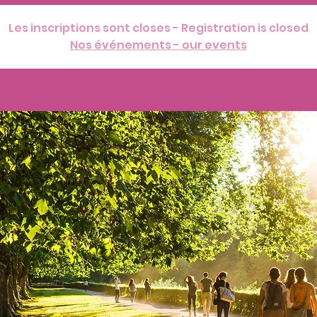
Les inscriptions sont closes - Registration is closed
Nos événements - our events