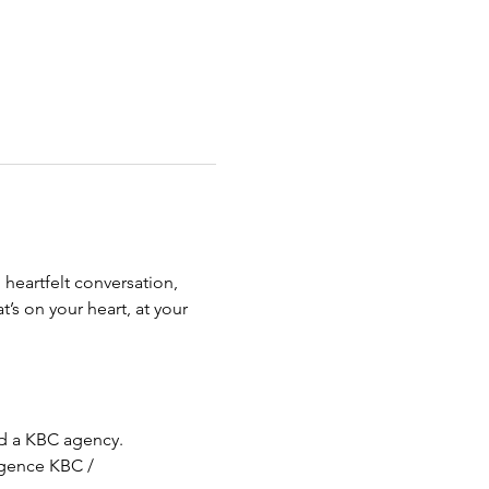
heartfelt conversation, 
s on your heart, at your 
nd a KBC agency.
agence KBC / 