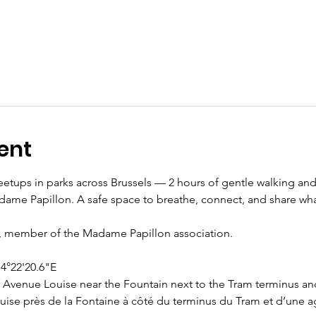
ent
eetups in parks across Brussels — 2 hours of gentle walking and 
e Papillon. A safe space to breathe, connect, and share what’
 member of the Madame Papillon association.
4°22'20.6"E 
f Avenue Louise near the Fountain next to the Tram terminus a
uise près de la Fontaine à côté du terminus du Tram et d’une 