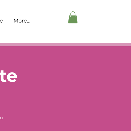
pe
More...
te
au