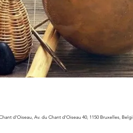
ant d'Oiseau, Av. du Chant d'Oiseau 40, 1150 Bruxelles, Belg