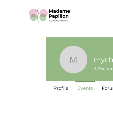
mych
mycherra
0
Abonn
Profile
Events
For