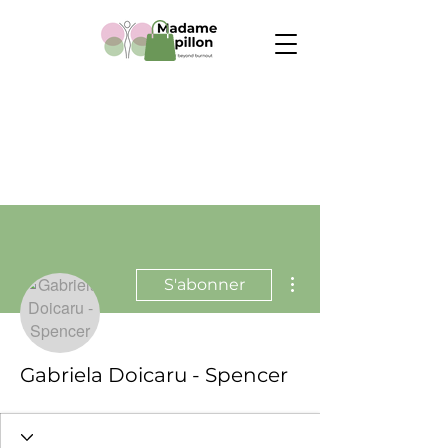
Plus d'actions
S'abonner
Gabriela Doicaru - Spencer