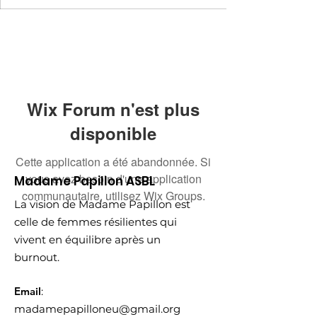
Wix Forum n'est plus
disponible
Cette application a été abandonnée. Si
vous avez besoin d'une application
Madame Papillon ASBL
communautaire, utilisez Wix Groups.
La vision de Madame Papillon est
celle de femmes résilientes qui
vivent en équilibre après un
burnout.
Email
:
madamepapilloneu@gmail.org