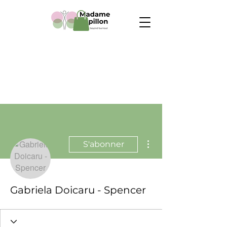
Plus d'actions
S'abonner
Gabriela Doicaru - Spencer