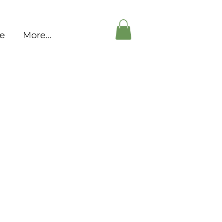
pe
More...
es membres